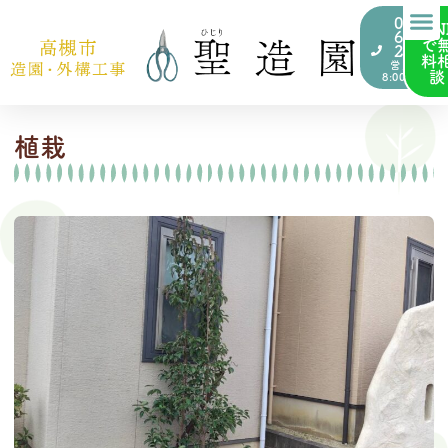
072-
LIN
676-
で
2000
料
営業時間
談
8:00~17:00
植栽