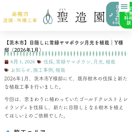
072-
LIN
676-
で
2000
料
営業時間
談
8:00~17:00
【茨木市】目隠しに常緑ヤマボウシ月光を植栽｜Y様
邸（2026年1月）
6月 1, 2026
伐採
,
常緑ヤマボウシ
,
月光
,
植栽
お知らせ
,
施工事例
,
植栽
2026年1月、茨木市Y様邸にて、既存樹木の伐採と新た
な植栽工事を行いました。
今回は、窓まわりに植わっていたゴールドクレストとレ
イランディを伐採し、新たに目隠しとなる樹木を植え
てほしいとのご依頼でした。