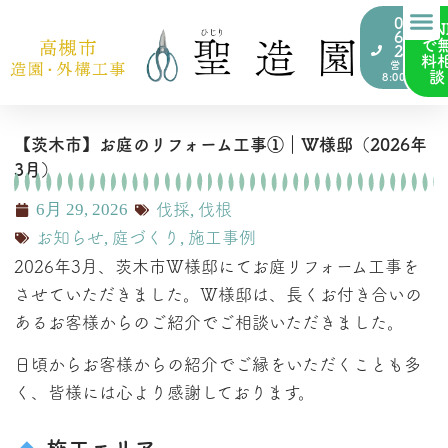
072-
LIN
676-
で
2000
料
営業時間
談
8:00~17:00
【茨木市】お庭のリフォーム工事①｜W様邸（2026年
3月）
6月 29, 2026
伐採
,
伐根
お知らせ
,
庭づくり
,
施工事例
2026年3月、茨木市W様邸にてお庭リフォーム工事を
させていただきました。W様邸は、長くお付き合いの
あるお客様からのご紹介でご相談いただきました。
日頃からお客様からの紹介でご縁をいただくことも多
く、皆様には心より感謝しております。