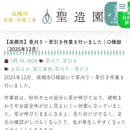
072-
LIN
676-
で
2000
料
営業時間
談
8:00~17:00
【高槻市】草刈り・草引き作業を行いました｜O様邸
（2025年12月）
5月 18, 2026
草刈り
,
草引き
お知らせ
,
施工事例
,
草刈り・草引き
2025年12月、高槻市O様邸にて草刈り・草引き作業を
行いました。
作業前は、砂利や土の部分に草が伸びており、建物ま
わりやお庭全体が少し見えにくい状態になっていまし
た。草が伸びたままになると、見た目だけでなく、足
元の確認がしづらくなったり、虫が発生しやすくなった