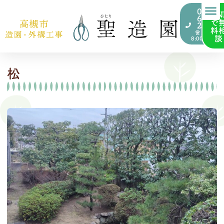
072-
LIN
676-
で
2000
料
営業時間
談
8:00~17:00
松